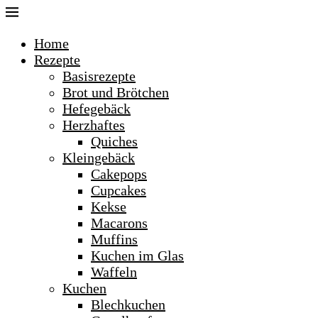
Home
Rezepte
Basisrezepte
Brot und Brötchen
Hefegebäck
Herzhaftes
Quiches
Kleingebäck
Cakepops
Cupcakes
Kekse
Macarons
Muffins
Kuchen im Glas
Waffeln
Kuchen
Blechkuchen