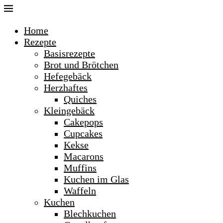
Home
Rezepte
Basisrezepte
Brot und Brötchen
Hefegebäck
Herzhaftes
Quiches
Kleingebäck
Cakepops
Cupcakes
Kekse
Macarons
Muffins
Kuchen im Glas
Waffeln
Kuchen
Blechkuchen