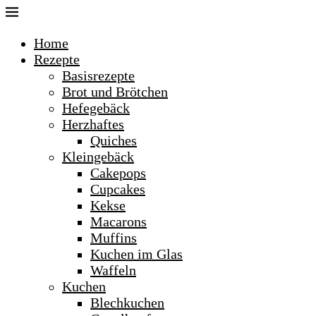
Home
Rezepte
Basisrezepte
Brot und Brötchen
Hefegebäck
Herzhaftes
Quiches
Kleingebäck
Cakepops
Cupcakes
Kekse
Macarons
Muffins
Kuchen im Glas
Waffeln
Kuchen
Blechkuchen