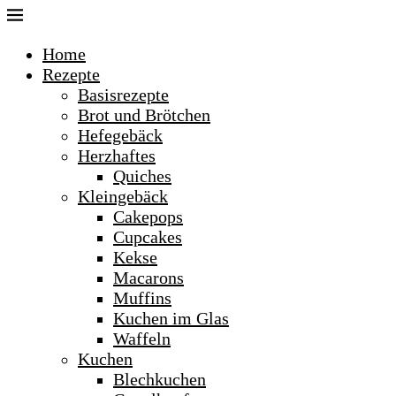
Home
Rezepte
Basisrezepte
Brot und Brötchen
Hefegebäck
Herzhaftes
Quiches
Kleingebäck
Cakepops
Cupcakes
Kekse
Macarons
Muffins
Kuchen im Glas
Waffeln
Kuchen
Blechkuchen