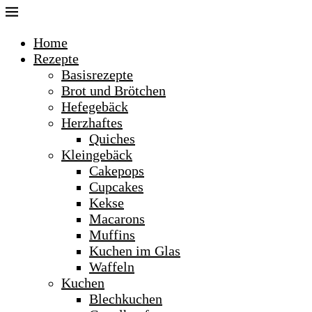
Home
Rezepte
Basisrezepte
Brot und Brötchen
Hefegebäck
Herzhaftes
Quiches
Kleingebäck
Cakepops
Cupcakes
Kekse
Macarons
Muffins
Kuchen im Glas
Waffeln
Kuchen
Blechkuchen